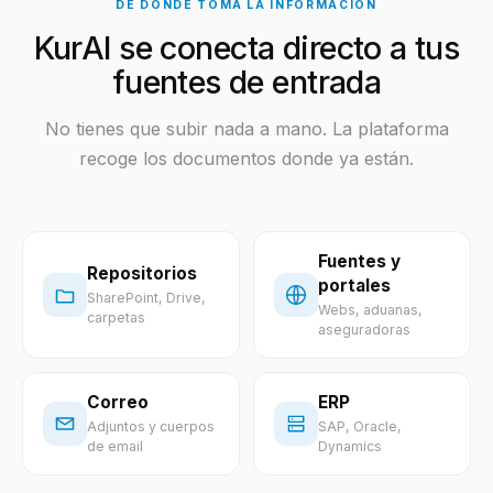
DE DÓNDE TOMA LA INFORMACIÓN
KurAI se conecta directo a tus
fuentes de entrada
No tienes que subir nada a mano. La plataforma
recoge los documentos donde ya están.
Fuentes y
Repositorios
portales
SharePoint, Drive,
Webs, aduanas,
carpetas
aseguradoras
Correo
ERP
Adjuntos y cuerpos
SAP, Oracle,
de email
Dynamics