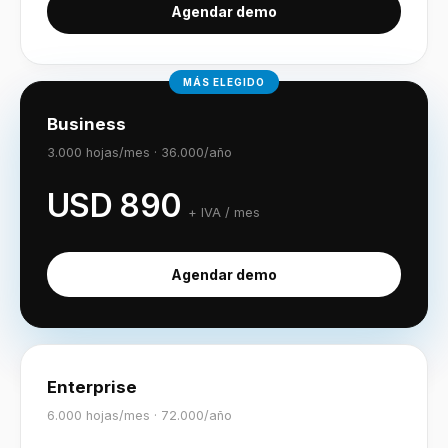
Agendar demo
MÁS ELEGIDO
Business
3.000
hojas/mes ·
36.000
/año
USD
890
+ IVA /
mes
Agendar demo
Enterprise
6.000
hojas/mes ·
72.000
/año