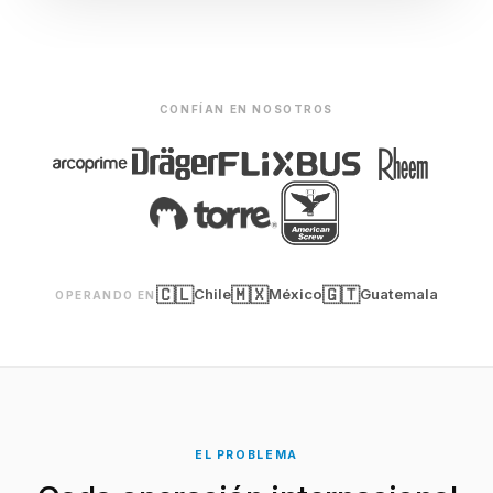
CONFÍAN EN NOSOTROS
🇨🇱
🇲🇽
🇬🇹
Chile
México
Guatemala
OPERANDO EN
EL PROBLEMA