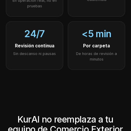
En operación real, no en
pruebas
24/7
<5 min
Revisión continua
Por carpeta
Sin descanso ni pausas
De horas de revisión a
minutos
KurAI no reemplaza a tu
equipo de Comercio Exterior