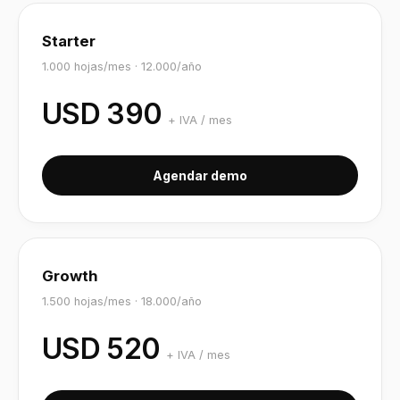
Starter
1.000
hojas/mes ·
12.000
/año
USD
390
+ IVA /
mes
Agendar demo
Growth
1.500
hojas/mes ·
18.000
/año
USD
520
+ IVA /
mes